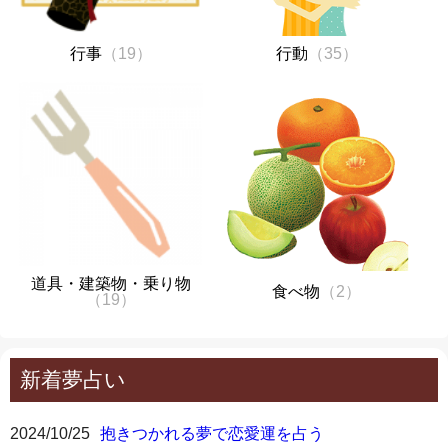
行事
（19）
行動
（35）
道具・建築物・乗り物
食べ物
（2）
（19）
新着夢占い
2024/10/25
抱きつかれる夢で恋愛運を占う