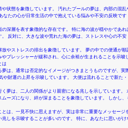
情や状態を象徴しています。 汚れたプールの夢は、内部の混乱
、あなたの心が日常生活の中で抱えている悩みや不安の反映です
面の深層を表す象徴的な存在です。 特に海の波が穏やかであれ
す。 反対に、大きな波や荒れた海の夢は、ストレスや心の不安
解放やストレスの排出を象徴しています。 夢の中での便通が順
みやプレッシャーが緩和され、心に余裕が生まれることを示唆
とは
る夢は、通常は否定的なイメージがつきまとうものですが、実
気や財運の上昇を示唆しています。 大便は流れることで新た
行く夢は、二人の関係がより親密になる兆しを示しています。 
スムーズになり、絆が深まることを象徴しています。 しかし、
ことは、一見不快に思えますが、実は非常に重要なメッセージを
い兆しを示唆することが多いのです。 特に、あなたに思いがけ