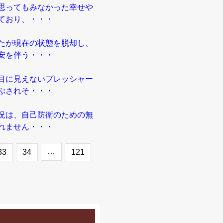
思ってもみなかった幸せや
ており、・・・
たが現在の状態を脱却し、
安を伴う・・・
目に見えないプレッシャー
ぶされそ・・・
況は、自己防衛のための無
れません・・・
…
33
34
121