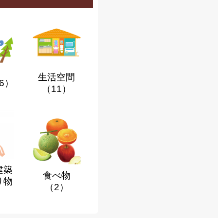
生活空間
6）
（11）
建築
食べ物
り物
（2）
）