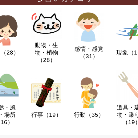
動物・生
感情・感覚
物
（28）
物・植物
現象
（1
（31）
（28）
然・風
道具・
・場所
行事
（19）
行動
（35）
物・乗
16）
（19