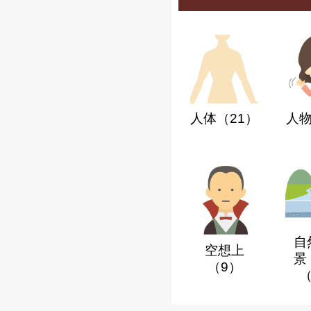
人体
（21）
人
自
空想上
景
（9）
（