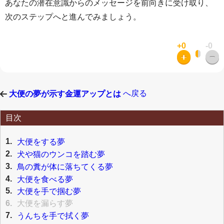
あなたの潜在意識からのメッセージを前向きに受け取り、
次のステップへと進んでみましょう。
+0
-0
へ戻る
大便の夢が示す金運アップとは
目次
1.
大便をする夢
2.
犬や猫のウンコを踏む夢
3.
鳥の糞が体に落ちてくる夢
4.
大便を食べる夢
5.
大便を手で掴む夢
6.
大便を漏らす夢
7.
うんちを手で拭く夢