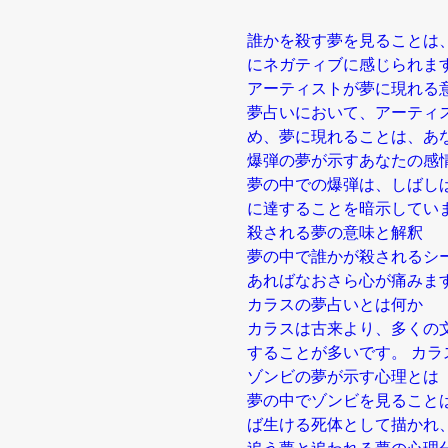
誰かを殺す夢を見ることは
にネガティブに感じられま
アーティストが夢に現れる
夢占いにおいて、アーティ
め、夢に現れることは、あ
爆弾の夢が示すあなたの感
夢の中での爆弾は、しばし
に達することを暗示してい
殺される夢の意味と解釈
夢の中で誰かが殺されるシ
あればなおさら心が痛みます
カラスの夢占いとは何か
カラスは古来より、多くの
することが多いです。 カ
ゾンビの夢が示す心理とは
夢の中でゾンビを見ること
ば生ける死体として描かれ