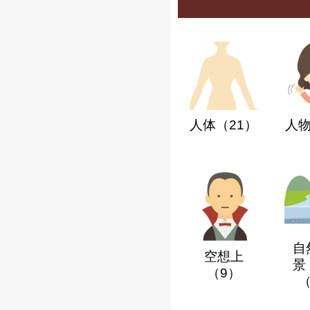
人体
（21）
人
自
空想上
景
（9）
（