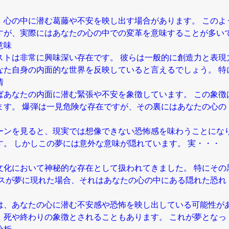
、心の中に潜む葛藤や不安を映し出す場合があります。 このよ
すが、実際にはあなたの心の中での変革を意味することが多いで
意味
ストは非常に興味深い存在です。 彼らは一般的に創造力と表現
なた自身の内面的な世界を反映していると言えるでしょう。 特
情
ばあなたの内面に潜む緊張や不安を象徴しています。 この象徴
ます。 爆弾は一見危険な存在ですが、その裏にはあなたの心の
ーンを見ると、現実では想像できない恐怖感を味わうことになり
。 しかしこの夢には意外な意味が隠れています。 実・・・
文化において神秘的な存在として扱われてきました。 特にその
ラスが夢に現れた場合、それはあなたの心の中にある隠れた恐れ
は、あなたの心に潜む不安感や恐怖を映し出している可能性があ
、死や終わりの象徴とされることもあります。 これが夢となっ