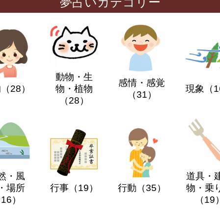
夢占いカテゴリー
動物・生
感情・感覚
物
（28）
物・植物
現象
（1
（31）
（28）
然・風
道具・
・場所
行事
（19）
行動
（35）
物・乗
16）
（19