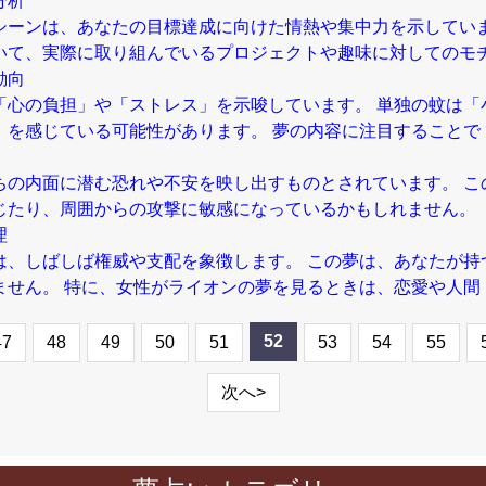
分析
シーンは、あなたの目標達成に向けた情熱や集中力を示していま
いて、実際に取り組んでいるプロジェクトや趣味に対してのモ
動向
「心の負担」や「ストレス」を示唆しています。 単独の蚊は「
」を感じている可能性があります。 夢の内容に注目することで
ちの内面に潜む恐れや不安を映し出すものとされています。 こ
じたり、周囲からの攻撃に敏感になっているかもしれません。 
理
は、しばしば権威や支配を象徴します。 この夢は、あなたが持
ません。 特に、女性がライオンの夢を見るときは、恋愛や人間
52
47
48
49
50
51
53
54
55
次へ>