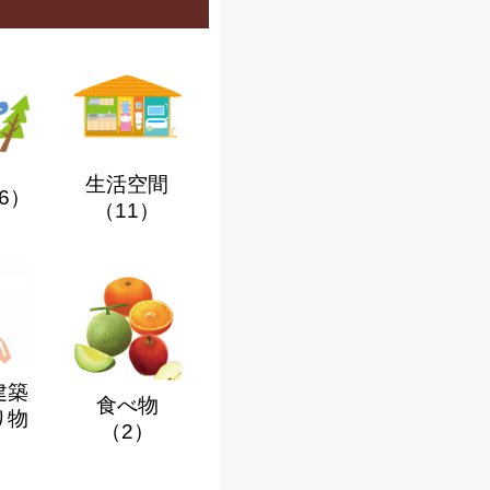
生活空間
6）
（11）
建築
食べ物
り物
（2）
）