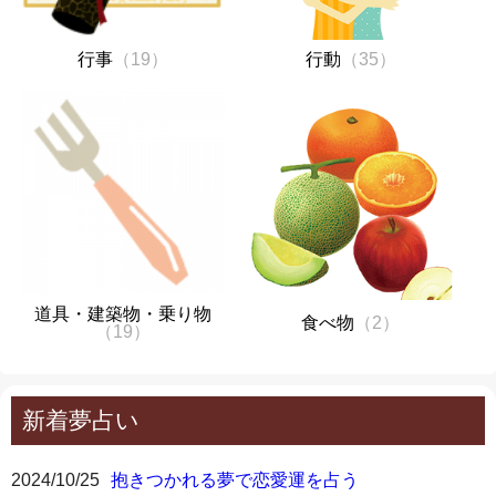
行事
（19）
行動
（35）
道具・建築物・乗り物
食べ物
（2）
（19）
新着夢占い
2024/10/25
抱きつかれる夢で恋愛運を占う