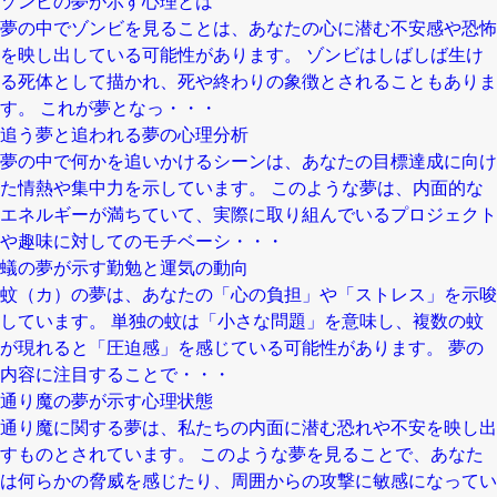
ゾンビの夢が示す心理とは
夢の中でゾンビを見ることは、あなたの心に潜む不安感や恐怖
を映し出している可能性があります。 ゾンビはしばしば生け
る死体として描かれ、死や終わりの象徴とされることもありま
す。 これが夢となっ・・・
追う夢と追われる夢の心理分析
夢の中で何かを追いかけるシーンは、あなたの目標達成に向け
た情熱や集中力を示しています。 このような夢は、内面的な
エネルギーが満ちていて、実際に取り組んでいるプロジェクト
や趣味に対してのモチベーシ・・・
蟻の夢が示す勤勉と運気の動向
蚊（カ）の夢は、あなたの「心の負担」や「ストレス」を示唆
しています。 単独の蚊は「小さな問題」を意味し、複数の蚊
が現れると「圧迫感」を感じている可能性があります。 夢の
内容に注目することで・・・
通り魔の夢が示す心理状態
通り魔に関する夢は、私たちの内面に潜む恐れや不安を映し出
すものとされています。 このような夢を見ることで、あなた
は何らかの脅威を感じたり、周囲からの攻撃に敏感になってい