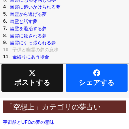
4.
幽霊に追いかけられる夢
5.
幽霊から逃げる夢
6.
幽霊と話す夢
7.
幽霊を退治する夢
8.
幽霊に殺される夢
9.
幽霊に引っ張られる夢
10.
子供と幽霊の夢の意味
11.
金縛りにあう場合
ポストする
シェアする
「空想上」カテゴリの夢占い
宇宙船とUFOの夢の意味