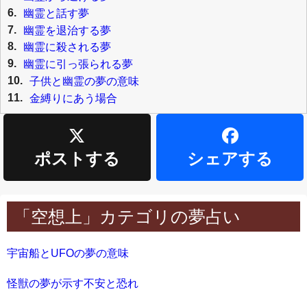
6.
幽霊と話す夢
7.
幽霊を退治する夢
8.
幽霊に殺される夢
9.
幽霊に引っ張られる夢
10.
子供と幽霊の夢の意味
11.
金縛りにあう場合
ポストする
シェアする
「空想上」カテゴリの夢占い
宇宙船とUFOの夢の意味
怪獣の夢が示す不安と恐れ