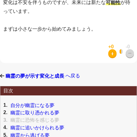
変化は不安を伴うものですが、未来には新たな
が待
可能性
っています。
まずは小さな一歩から始めてみましょう。
+0
-0
へ戻る
幽霊の夢が示す変化と成長
目次
1.
自分が幽霊になる夢
2.
幽霊に取り憑かれる夢
3.
幽霊に恐怖を感じる夢
4.
幽霊に追いかけられる夢
5.
幽霊から逃げる夢