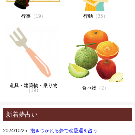
行事
（19）
行動
（35）
道具・建築物・乗り物
食べ物
（2）
（19）
新着夢占い
2024/10/25
抱きつかれる夢で恋愛運を占う