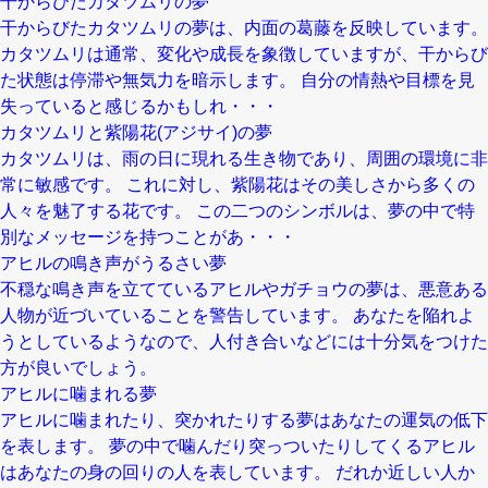
干からびたカタツムリの夢
干からびたカタツムリの夢は、内面の葛藤を反映しています。
カタツムリは通常、変化や成長を象徴していますが、干からび
た状態は停滞や無気力を暗示します。 自分の情熱や目標を見
失っていると感じるかもしれ・・・
カタツムリと紫陽花(アジサイ)の夢
カタツムリは、雨の日に現れる生き物であり、周囲の環境に非
常に敏感です。 これに対し、紫陽花はその美しさから多くの
人々を魅了する花です。 この二つのシンボルは、夢の中で特
別なメッセージを持つことがあ・・・
アヒルの鳴き声がうるさい夢
不穏な鳴き声を立てているアヒルやガチョウの夢は、悪意ある
人物が近づいていることを警告しています。 あなたを陥れよ
うとしているようなので、人付き合いなどには十分気をつけた
方が良いでしょう。
アヒルに噛まれる夢
アヒルに噛まれたり、突かれたりする夢はあなたの運気の低下
を表します。 夢の中で噛んだり突っついたりしてくるアヒル
はあなたの身の回りの人を表しています。 だれか近しい人か