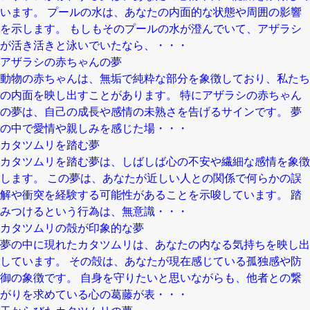
います。 プールの水は、あなたの内面的な状態や周囲の影響
を示します。 もしもそのプールの水が澄んでいて、アザラシ
が活き活きと泳いでいたなら、・・・
アザラシの赤ちゃんの夢
動物の赤ちゃんは、無垢で純粋な部分を象徴しており、私たち
の内面を映し出すことがあります。 特にアザラシの赤ちゃん
の夢は、自己の成長や感情の未熟さを告げるサインです。 夢
の中で愛情や親しみを感じた場・・・
カタツムリを踏む夢
カタツムリを踏む夢は、しばしば心の不安や繊細な感情を象徴
します。 この夢は、あなたが近しい人との関係で何らかの誤
解や衝突を経験する可能性があることを示唆しています。 踏
みつけるという行為は、無意識・・・
カタツムリの殻が印象的な夢
夢の中に現れたカタツムリは、あなたの内なる気持ちを映し出
しています。 その殻は、あなたが現在感じている孤独感や防
御の象徴です。 自身を守りたいと思いながらも、他者との繋
がりを求めている心の葛藤が表・・・