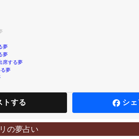
夢
る夢
る夢
出席する夢
いる夢
夢
ストする
シェ
リの夢占い