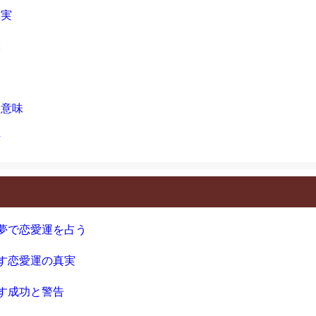
真実
味
つ意味
信
夢で恋愛運を占う
す恋愛運の真実
す成功と警告