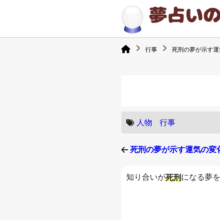
行事
死刑の夢が示す運
人物
行事
死刑の夢が示す運気の変
知り合いが
になる夢
死刑