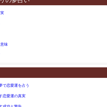
真実
味
つ意味
信
夢で恋愛運を占う
す恋愛運の真実
す成功と警告