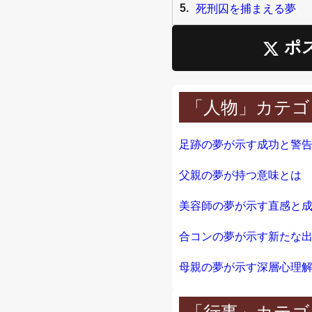
5.
死刑囚を捕まえる夢
ポ
「人物」カテゴ
足跡の夢が示す成功と警
父親の夢が持つ意味とは
母親の夢が示す深層心理
「行事」カテゴ