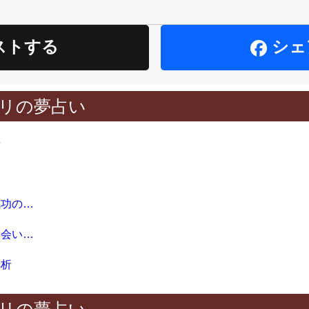
ストする
シェ
リの夢占い
告
美容師の夢が示す直感と成功の兆し
合コンの夢が示す新たな出会いの意味
解析
リの夢占い