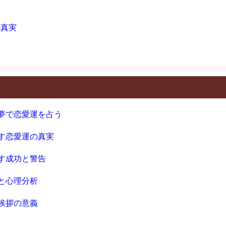
の真実
夢で恋愛運を占う
す恋愛運の真実
す成功と警告
と心理分析
挨拶の意義