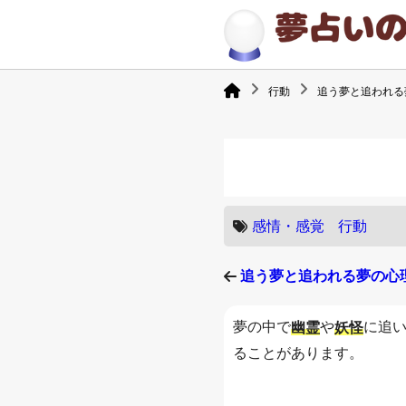
行動
追う夢と追われる
感情・感覚
行動
追う夢と追われる夢の心
夢の中で
や
に追
幽霊
妖怪
ることがあります。