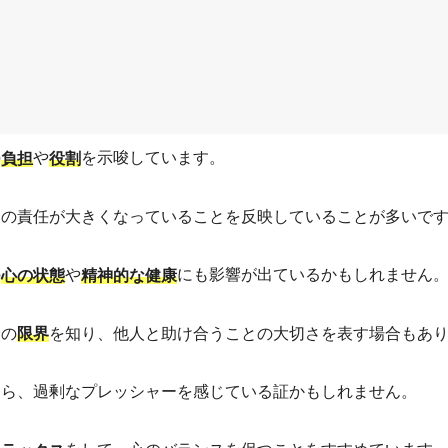
の
や
を示唆しています。
負担
役割
ての責任が大きくなっていることを反映していることが多いで
の
や
にも影響が出ているかもしれません
心の状態
精神的な健康
身の
を知り、他人と助け合うことの大切さを表す場合もあ
限界
なら、過剰なプレッシャーを感じている証かもしれません。