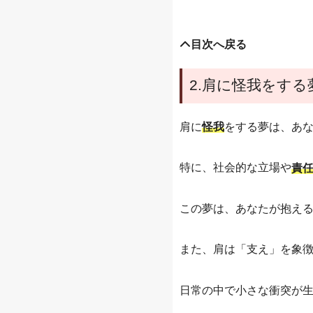
目次へ戻る
2.肩に怪我をする
肩に
をする夢は、あ
怪我
特に、社会的な立場や
責
この夢は、あなたが抱え
また、肩は「支え」を象
日常の中で小さな衝突が