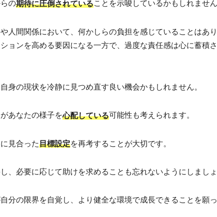
からの
ことを示唆しているかもしれませ
期待に圧倒されている
事や人間関係において、何かしらの負担を感じていることはあ
ーションを高める要因になる一方で、過度な責任感は心に蓄積
た自身の現状を冷静に見つめ直す良い機会かもしれません。
々があなたの様子を
可能性も考えられます。
心配している
力に見合った
を再考することが大切です。
目標設定
接し、必要に応じて助けを求めることも忘れないようにしまし
が自分の限界を自覚し、より健全な環境で成長できることを願