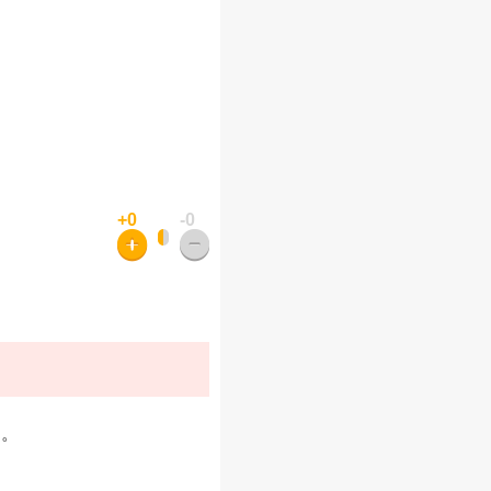
+0
-0
す。