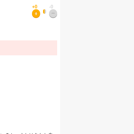
+0
-0